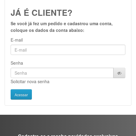
LUTAS
JÁ É CLIENTE?
MASCULINO
Se você já fez um pedido e cadastrou uma conta,
coloque os dados da conta abaixo:
MOLETONS
E-mail
RASH
INFANTIL
OFERTAS
Senha
Solicitar nova senha
CENTRAL
ATENDIMENTO
(21)
9
8309-
9797