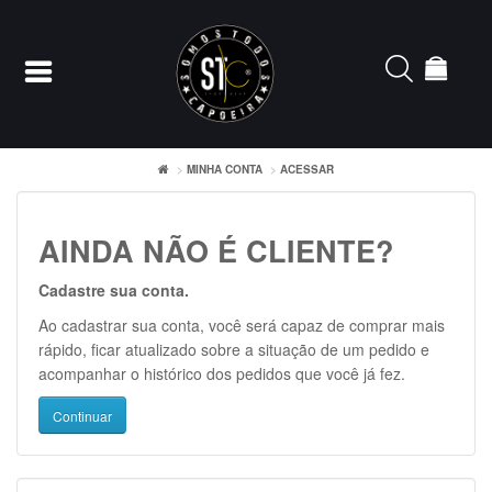
MINHA CONTA
ACESSAR
Entrar
AINDA NÃO É CLIENTE?
Cadastrar
Cadastre sua conta.
INÍCIO
Ao cadastrar sua conta, você será capaz de comprar mais
rápido, ficar atualizado sobre a situação de um pedido e
ACESSÓRIOS
acompanhar o histórico dos pedidos que você já fez.
CAMISETERIA
Continuar
FEMININO