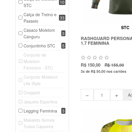
10
STC
Calça de Treino e
33
Passeio
STC
Casaco Moletom
3
Canguru
RASHGUARD PERSONA
1.7 FEMININA
Conjuntinho STC
5
Conjunto de
Moletom
R$ 150,00
R$ 155,00
Feminino - STC
3x de R$ 50,00
nos cartões
Conjunto Moletom
Life Style
Cropped
−
+
Ad
Jaqueta Esportiva
Legging Feminina
3
Makakito Somos
Todos Capoeira