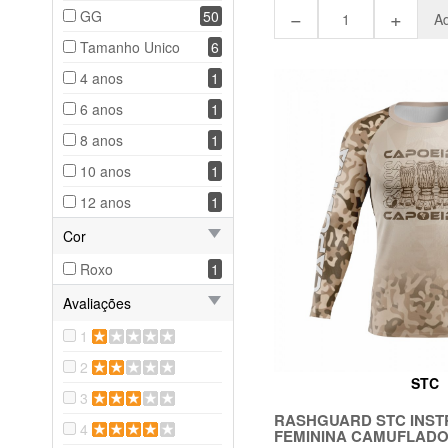
−
+
GG
50
Ad
Tamanho Unico
6
4 anos
1
6 anos
1
8 anos
1
10 anos
1
12 anos
1
Cor
Roxo
1
Avaliações
1
2
STC
3
RASHGUARD STC INSTR
4
FEMININA CAMUFLAD