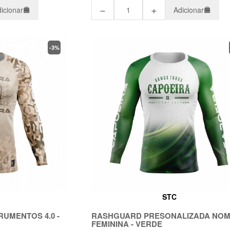
−
+
icionar
Adicionar
-3%
STC
UMENTOS 4.0 -
RASHGUARD PRESONALIZADA NO
O
FEMININA - VERDE