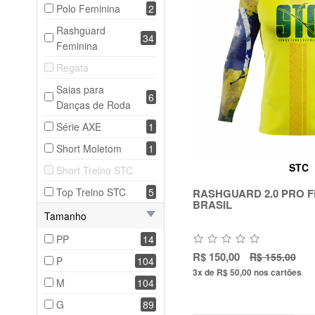
Polo Feminina
2
Rashguard
34
Feminina
Regata
Saias para
6
Danças de Roda
Série AXE
1
Short Moletom
1
STC
Short Treino STC
Top Treino STC
5
RASHGUARD 2.0 PRO F
BRASIL
Tamanho
PP
14
R$ 150,00
R$ 155,00
P
104
3x de R$ 50,00
nos cartões
M
104
G
89