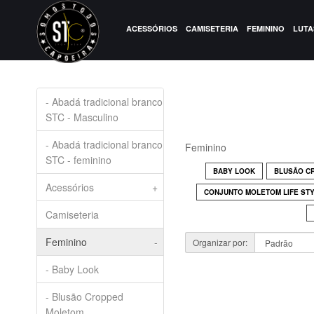
ACESSÓRIOS
CAMISETERIA
FEMININO
LUTA
- Abadá tradicional branco
STC - Masculino
- Abadá tradicional branco
Feminino
STC - feminino
BABY LOOK
BLUSÃO C
Acessórios
+
CONJUNTO MOLETOM LIFE ST
Camiseteria
Feminino
-
Organizar por:
- Baby Look
- Blusão Cropped
Moletom