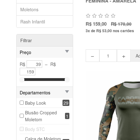
FEMININA - AMARELA
Moletons
Rash Infantil
R$ 159,00
R$ 170,00
3x de R$ 53,00
nos cartões
Filtrar
Preço
−
+
Ad
R$
–
R$
Departamentos
Baby Look
29
Blusão Cropped
1
Moletom
Body STC
Calça de Moletom