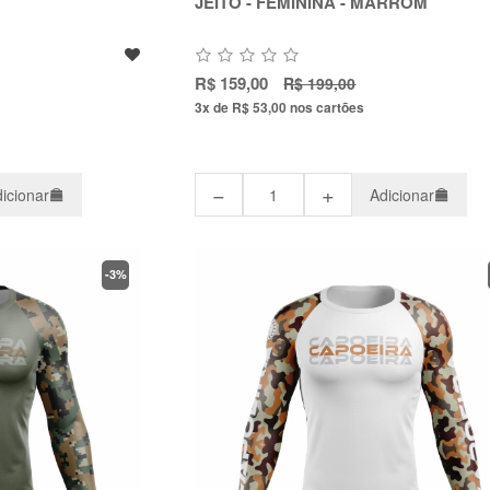
JEITO - FEMININA - MARROM
R$ 159,00
R$ 199,00
3x de R$ 53,00
nos cartões
−
+
icionar
Adicionar
-3%