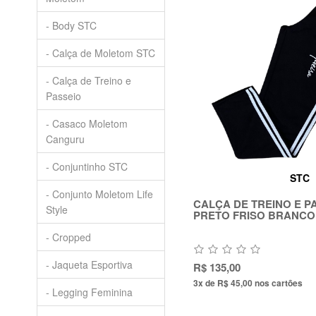
- Body STC
- Calça de Moletom STC
- Calça de Treino e
Passeio
- Casaco Moletom
Canguru
- Conjuntinho STC
STC
- Conjunto Moletom Life
CALÇA DE TREINO E PA
Style
PRETO FRISO BRANCO
- Cropped
- Jaqueta Esportiva
R$ 135,00
3x de R$ 45,00
nos cartões
- Legging Feminina