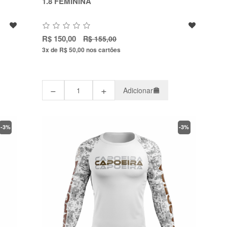
1.8 FEMININA
R$ 150,00
R$ 155,00
3x de R$ 50,00
nos cartões
−
+
Adicionar
-3%
-3%