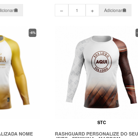
−
+
icionar
Adicionar
-6%
STC
LIZADA NOME
RASHGUARD PERSONALIZE DO SE