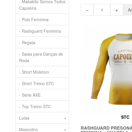
- Makakito Somos Todos
Capoeira
−
+
Ad
- Polo Feminina
- Rashguard Feminina
- Regata
- Saias para Danças de
Roda
- Short Moletom
- Short Treino STC
- Série AXE
- Top Treino STC
STC
Lutas
+
RASHGUARD PRESONA
Masculino
+