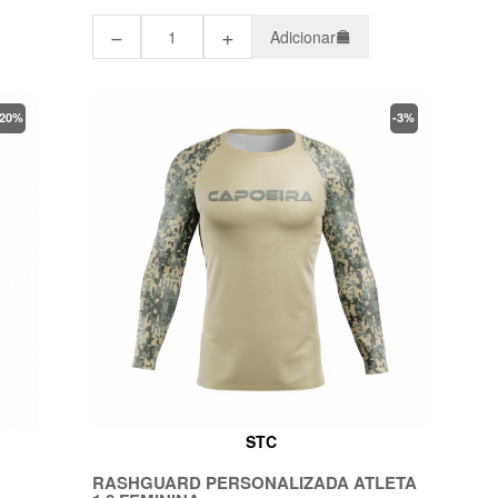
−
+
Adicionar
-20%
-3%
STC
U
RASHGUARD PERSONALIZADA ATLETA