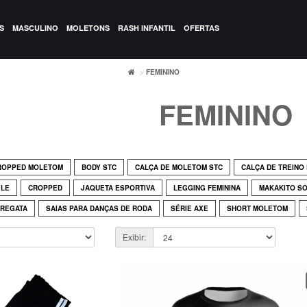
S
MASCULINO
MOLETONS
RASH INFANTIL
OFERTAS
FEMININO
FEMININO
ROPPED MOLETOM
BODY STC
CALÇA DE MOLETOM STC
CALÇA DE TREINO
YLE
CROPPED
JAQUETA ESPORTIVA
LEGGING FEMININA
MAKAKITO S
REGATA
SAIAS PARA DANÇAS DE RODA
SÉRIE AXE
SHORT MOLETOM
Exibir: