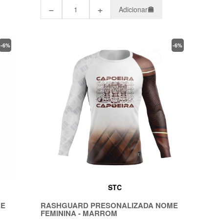
−
+
Adicionar
-6%
-6%
STC
ME
RASHGUARD PRESONALIZADA NOME
FEMININA - MARROM