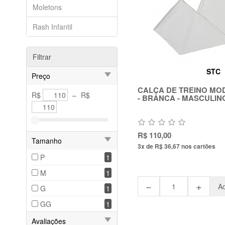
Moletons
Rash Infantil
Filtrar
STC
Preço
CALÇA DE TREINO MO
R$
–
R$
- BRANCA - MASCULIN
R$ 110,00
Tamanho
3x de R$ 36,67
nos cartões
P
1
M
1
−
+
Ad
G
1
GG
1
Avaliações