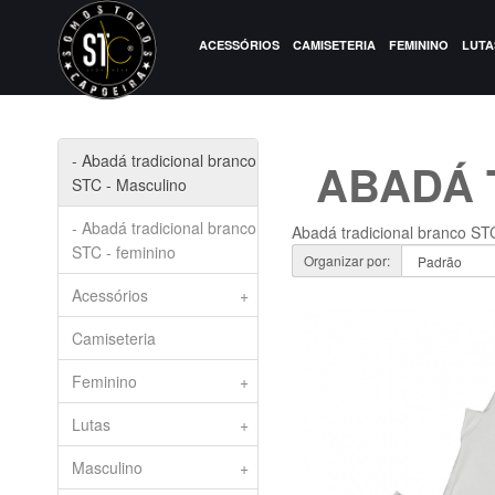
ACESSÓRIOS
CAMISETERIA
FEMININO
LUTA
- Abadá tradicional branco
ABADÁ 
STC - Masculino
- Abadá tradicional branco
Abadá tradicional branco ST
STC - feminino
Organizar por:
Acessórios
+
Camiseteria
Feminino
+
Lutas
+
Masculino
+