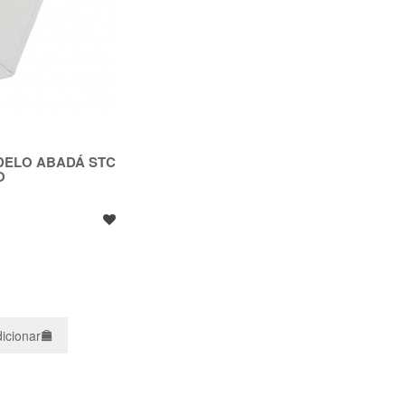
DELO ABADÁ STC
O
icionar