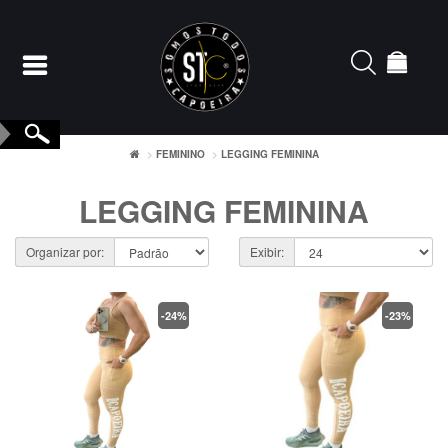
FEMININO
LEGGING FEMININA
Entrar
LEGGING FEMININA
Cadastrar
Organizar por:
Exibir:
INÍCIO
-24%
-23%
ACESSÓRIOS
CAMISETERIA
FEMININO