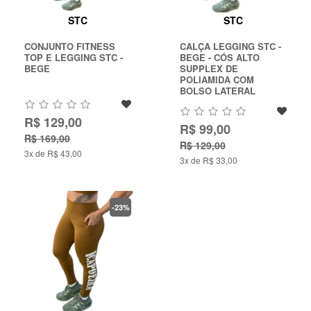
LUTAS
STC
STC
MASCULINO
CONJUNTO FITNESS
CALÇA LEGGING STC -
TOP E LEGGING STC -
BEGE - CÓS ALTO
BEGE
SUPPLEX DE
MOLETONS
POLIAMIDA COM
BOLSO LATERAL
RASH
INFANTIL
R$ 129,00
R$ 99,00
R$ 169,00
OFERTAS
R$ 129,00
3x de R$ 43,00
3x de R$ 33,00
CENTRAL
ATENDIMENTO
-23%
(21)
9
8309-
9797