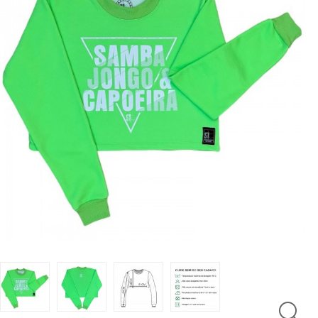
LUTAS
MASCULINO
MOLETONS
RASH
INFANTIL
OFERTAS
CENTRAL
ATENDIMENTO
(21)
9
8309-
9797