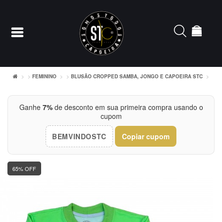
FEMININO
BLUSÃO CROPPED SAMBA, JONGO E CAPOEIRA STC
Entrar
Ganhe
7%
de desconto em sua primeira compra usando o
cupom
Cadastrar
BEMVINDOSTC
Copiar cupom
INÍCIO
ACESSÓRIOS
65% OFF
CAMISETERIA
FEMININO