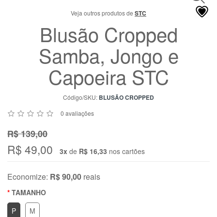
Chat
Veja outros produtos de
STC
WhatsApp
Blusão Cropped
Envie-
nos uma
Samba, Jongo e
mensagem
Capoeira STC
Código/SKU:
BLUSÃO CROPPED
0 avaliações
R$ 139,00
R$ 49,00
3x
de
R$ 16,33
nos cartões
Economize:
R$ 90,00
reais
TAMANHO
P
M