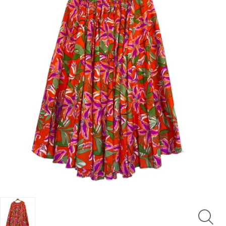
LUTAS
MASCULINO
MOLETONS
RASH
INFANTIL
OFERTAS
CENTRAL
ATENDIMENTO
(21)
9
8309-
9797