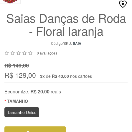
Chat
WhatsApp
Saias Danças de Roda
Envie-
- Floral laranja
nos uma
mensagem
Código/SKU:
SAIA
0 avaliações
R$ 149,00
R$ 129,00
3x
de
R$ 43,00
nos cartões
Economize:
R$ 20,00
reais
TAMANHO
Tamanho Unico