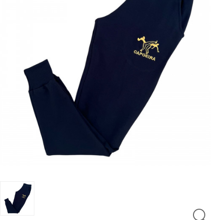
LUTAS
MASCULINO
MOLETONS
RASH
INFANTIL
OFERTAS
CENTRAL
ATENDIMENTO
(21)
9
8309-
9797