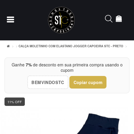
CALÇA MOLETINHO COM ELASTANO JOGGER CAPOEIRA STC - PRETO
Entrar
Ganhe
7%
de desconto em sua primeira compra usando o
cupom
Cadastrar
BEMVINDOSTC
Copiar cupom
INÍCIO
ACESSÓRIOS
11% OFF
CAMISETERIA
FEMININO