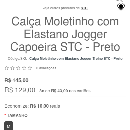
Chat
Veja outros produtos de
STC
WhatsApp
Calça Moletinho com
Envie-
nos uma
Elastano Jogger
mensagem
Capoeira STC - Preto
Código/SKU:
Calça Moletinho com Elastano Jogger Treino STC - Preto
0 avaliações
R$ 145,00
R$ 129,00
3x
de
R$ 43,00
nos cartões
Economize:
R$ 16,00
reais
TAMANHO
M