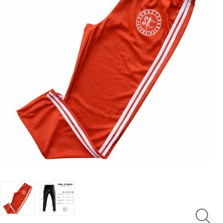
LUTAS
MASCULINO
MOLETONS
RASH
INFANTIL
OFERTAS
CENTRAL
ATENDIMENTO
(21)
9
8309-
9797