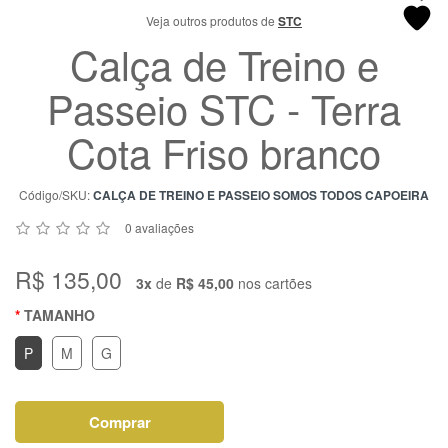
Chat
Veja outros produtos de
STC
WhatsApp
Calça de Treino e
Envie-
Passeio STC - Terra
nos uma
mensagem
Cota Friso branco
Código/SKU:
CALÇA DE TREINO E PASSEIO SOMOS TODOS CAPOEIRA
0 avaliações
R$ 135,00
3x
de
R$ 45,00
nos cartões
TAMANHO
P
M
G
Comprar