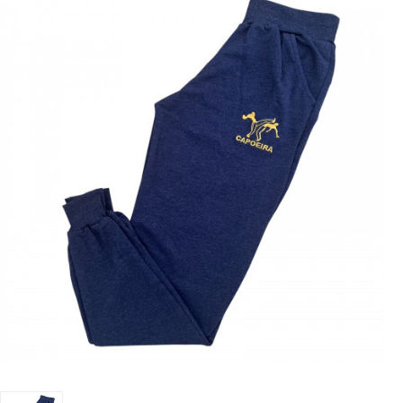
LUTAS
MASCULINO
MOLETONS
RASH
INFANTIL
OFERTAS
CENTRAL
ATENDIMENTO
(21)
9
8309-
9797