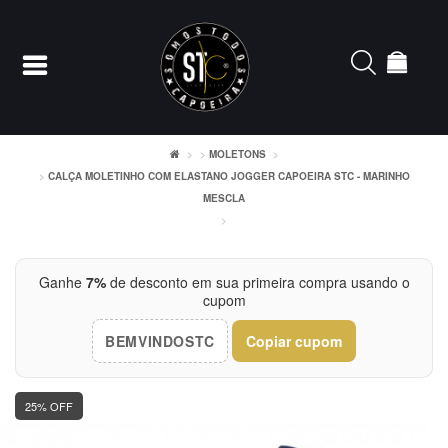
MOLETONS
CALÇA MOLETINHO COM ELASTANO JOGGER CAPOEIRA STC - MARINHO
Entrar
MESCLA
Cadastrar
Ganhe
7%
de desconto em sua primeira compra usando o
INÍCIO
cupom
ACESSÓRIOS
BEMVINDOSTC
Copiar cupom
CAMISETERIA
25% OFF
FEMININO