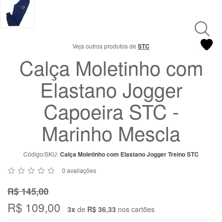
Chat
WhatsApp
Envie-
nos uma
Veja outros produtos de
STC
mensagem
Calça Moletinho com
Elastano Jogger
Capoeira STC -
Marinho Mescla
Código/SKU:
Calça Moletinho com Elastano Jogger Treino STC
0 avaliações
R$ 145,00
R$ 109,00
3x
de
R$ 36,33
nos cartões