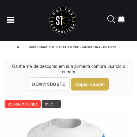
RASHGUARD STC RASTA 3.0 PRO - MASCULINA - BRANCO
Entrar
Ganhe
7%
de desconto em sua primeira compra usando o
cupom
Cadastrar
BEMVINDOSTC
Copiar cupom
INÍCIO
ACESSÓRIOS
SOB-ENCOMENDA
3% OFF
CAMISETERIA
FEMININO