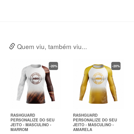
Quem viu, também viu...
-3%
-3%
-20%
1.6
RASHGUARD CAMUFLADO
RASHGUARD
2.0 MASCULINO - BRANCA
PERSONALIZE DO SEU
JEITO - MASCULINO