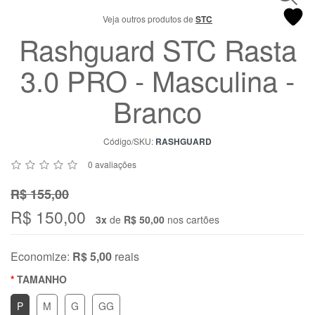
Chat
Veja outros produtos de
STC
WhatsApp
Rashguard STC Rasta
Envie-
nos uma
3.0 PRO - Masculina -
mensagem
Branco
Código/SKU:
RASHGUARD
0 avaliações
R$ 155,00
R$ 150,00
3x
de
R$ 50,00
nos cartões
Economize:
R$ 5,00
reais
TAMANHO
P
M
G
GG