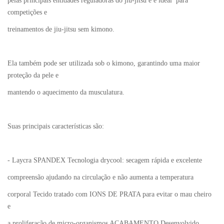
pelas principais entidades reguladoras do jiu-jitsu e é ideal para
competições e
treinamentos de jiu-jitsu sem kimono.
Ela também pode ser utilizada sob o kimono, garantindo uma maior
proteção da pele e
mantendo o aquecimento da musculatura.
Suas principais características são:
- Laycra SPANDEX Tecnologia drycool: secagem rápida e excelente
compreensão ajudando na circulação e não aumenta a temperatura
corporal Tecido tratado com IONS DE PRATA para evitar o mau cheiro
e
a proliferação de micro-organismos ACABAMENTO Desenvolvido