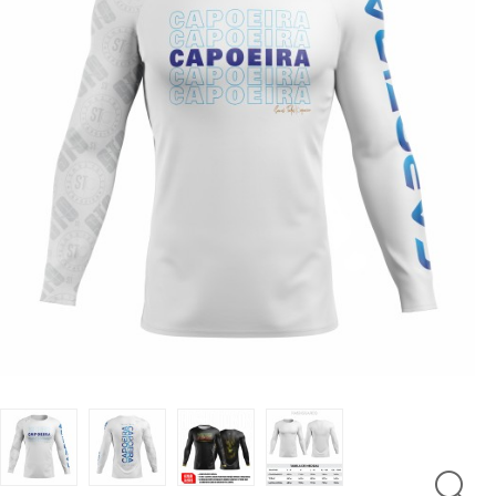
LUTAS
MASCULINO
MOLETONS
RASH
INFANTIL
OFERTAS
CENTRAL
ATENDIMENTO
(21)
9
8309-
9797