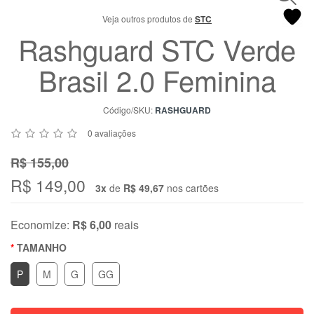
Chat
Veja outros produtos de
STC
WhatsApp
Rashguard STC Verde
Envie-
nos uma
Brasil 2.0 Feminina
mensagem
Código/SKU:
RASHGUARD
0 avaliações
R$ 155,00
R$ 149,00
3x
de
R$ 49,67
nos cartões
Economize:
R$ 6,00
reais
TAMANHO
P
M
G
GG