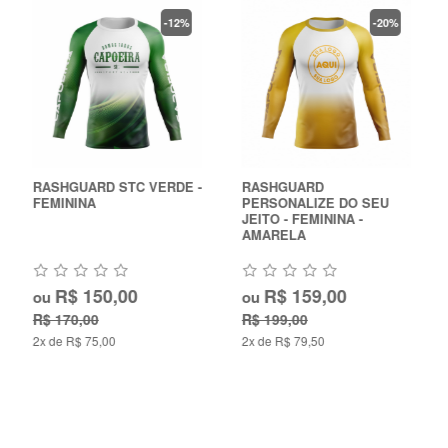
-20%
-3%
-
RASHGUARD
RASHGUARD
PERSONALIZE DO SEU
PERSONALIZADA ATLETA
JEITO - FEMININA -
1.3 FEMININA
AMARELA
R$ 159,00
R$ 150,00
ou
ou
R$ 199,00
R$ 155,00
2x de R$ 79,50
2x de R$ 75,00