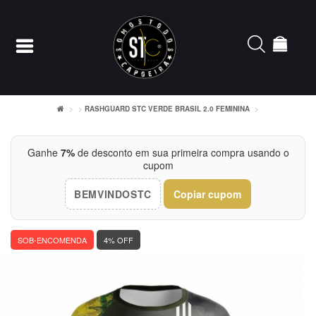
RASHGUARD STC VERDE BRASIL 2.0 FEMININA
Entrar
Ganhe
7%
de desconto em sua primeira compra usando o
cupom
Cadastrar
BEMVINDOSTC
Copiar cupom
INÍCIO
ACESSÓRIOS
SOB-ENCOMENDA
4% OFF
CAMISETERIA
FEMININO