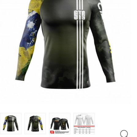
LUTAS
MASCULINO
MOLETONS
RASH
INFANTIL
OFERTAS
CENTRAL
ATENDIMENTO
(21)
9
8309-
9797