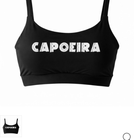
LUTAS
MASCULINO
MOLETONS
RASH
INFANTIL
OFERTAS
CENTRAL
ATENDIMENTO
(21)
9
8309-
9797