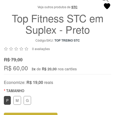
Chat
Veja outros produtos de
STC
WhatsApp
Top Fitness STC em
Envie-
nos uma
Suplex - Preto
mensagem
Código/SKU:
TOP TREINO STC
0 avaliações
R$ 79,00
R$ 60,00
3x
de
R$ 20,00
nos cartões
Economize:
R$ 19,00
reais
TAMANHO
P
M
G