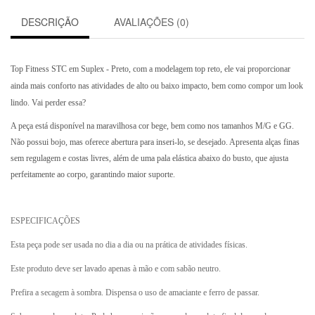
DESCRIÇÃO
AVALIAÇÕES (0)
Top Fitness STC em Suplex - Preto
, com a modelagem top reto, ele vai proporcionar
ainda mais conforto nas atividades de alto ou baixo impacto, bem como compor um look
lindo. Vai perder essa?
A peça está disponível na maravilhosa cor bege, bem como nos tamanhos M/G e GG.
Não possui bojo, mas oferece abertura para inseri-lo, se desejado. Apresenta alças finas
sem regulagem e costas livres, além de uma pala elástica abaixo do busto, que ajusta
perfeitamente ao corpo, garantindo maior suporte.
ESPECIFICAÇÕES
Esta peça pode ser usada no dia a dia ou na prática de atividades físicas.
Este produto
deve ser lavado apenas à mão e com sabão neutro.
Prefira a secagem à sombra. Dispensa o uso de amaciante e ferro de passar.