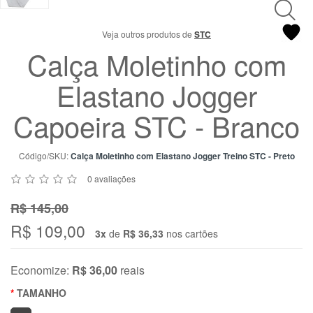
Chat
WhatsApp
Veja outros produtos de
STC
Envie-
Calça Moletinho com
nos uma
mensagem
Elastano Jogger
Capoeira STC - Branco
Código/SKU:
Calça Moletinho com Elastano Jogger Treino STC - Preto
0 avaliações
R$ 145,00
R$ 109,00
3x
de
R$ 36,33
nos cartões
Economize:
R$ 36,00
reais
TAMANHO