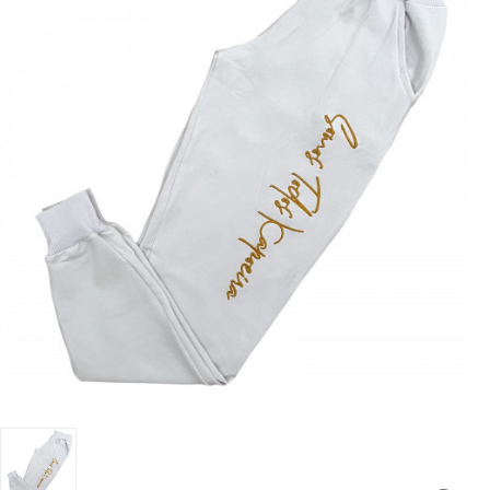
LUTAS
MASCULINO
MOLETONS
RASH
INFANTIL
OFERTAS
CENTRAL
ATENDIMENTO
(21)
9
8309-
9797