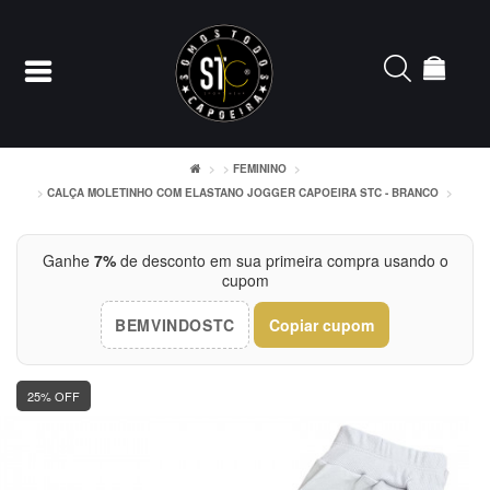
FEMININO
CALÇA MOLETINHO COM ELASTANO JOGGER CAPOEIRA STC - BRANCO
Entrar
Cadastrar
Ganhe
7%
de desconto em sua primeira compra usando o
cupom
INÍCIO
BEMVINDOSTC
Copiar cupom
ACESSÓRIOS
25% OFF
CAMISETERIA
FEMININO