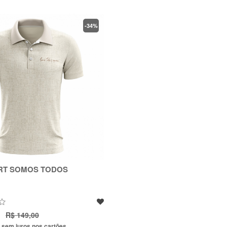
-34%
RT SOMOS TODOS
R$ 149,00
0
sem juros nos cartões