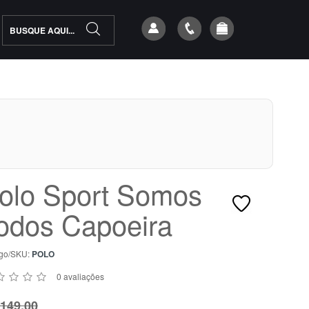
olo Sport Somos
odos Capoeira
go/SKU:
POLO
0 avaliações
149,00