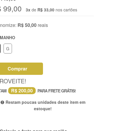
 99,00
3x
de
R$ 33,00
nos cartões
nomize:
R$ 50,00
reais
AMANHO
G
Comprar
ROVEITE!
R$ 200,00
TAM
PARA FRETE GRÁTIS!
Restam poucas unidades deste item em
estoque!