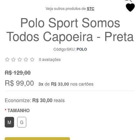
Chat
Veja outros produtos de
STC
WhatsApp
Polo Sport Somos
Envie-
nos uma
Todos Capoeira - Preta
mensagem
Código/SKU:
POLO
0 avaliações
R$ 129,00
R$ 99,00
3x
de
R$ 33,00
nos cartões
Economize:
R$ 30,00
reais
TAMANHO
M
G