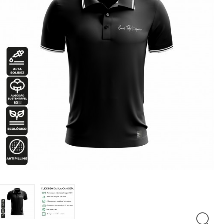
LUTAS
MASCULINO
MOLETONS
RASH
INFANTIL
OFERTAS
CENTRAL
ATENDIMENTO
(21)
9
8309-
9797