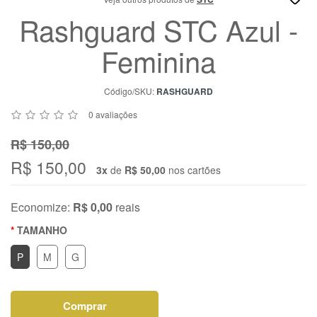
Chat
Rashguard STC Azul -
WhatsApp
Feminina
Envie-
nos uma
mensagem
Código/SKU:
RASHGUARD
0 avaliações
R$ 150,00
R$ 150,00
3x
de
R$ 50,00
nos cartões
Economize:
R$ 0,00
reais
TAMANHO
P
M
G
Comprar