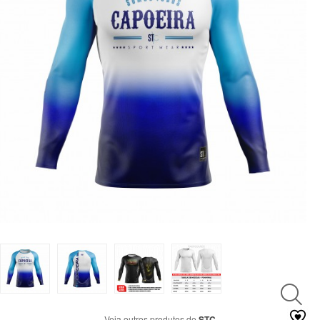
LUTAS
MASCULINO
MOLETONS
RASH
INFANTIL
OFERTAS
CENTRAL
ATENDIMENTO
(21)
9
8309-
9797
Veja outros produtos de
STC