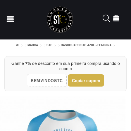
MARCA
STC
RASHGUARD STC AZUL - FEMININA
Entrar
Ganhe
7%
de desconto em sua primeira compra usando o
cupom
Cadastrar
BEMVINDOSTC
Copiar cupom
INÍCIO
ACESSÓRIOS
CAMISETERIA
FEMININO