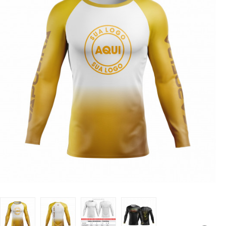
LUTAS
MASCULINO
MOLETONS
RASH
INFANTIL
OFERTAS
CENTRAL
ATENDIMENTO
(21)
9
8309-
9797