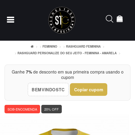
FEMININO
RASHGUARD FEMININA
RASHGUARD PERSONALIZE DO SEU JEITO - FEMININA - AMARELA
Entrar
Cadastrar
Ganhe
7%
de desconto em sua primeira compra usando o
cupom
INÍCIO
BEMVINDOSTC
Copiar cupom
ACESSÓRIOS
SOB-ENCOMENDA
20% OFF
CAMISETERIA
FEMININO