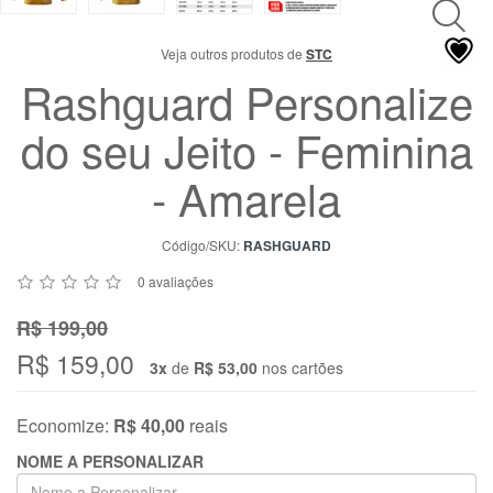
Chat
WhatsApp
Veja outros produtos de
STC
Envie-
Rashguard Personalize
nos uma
mensagem
do seu Jeito - Feminina
- Amarela
Código/SKU:
RASHGUARD
0 avaliações
R$ 199,00
R$ 159,00
3x
de
R$ 53,00
nos cartões
Economize:
R$ 40,00
reais
NOME A PERSONALIZAR