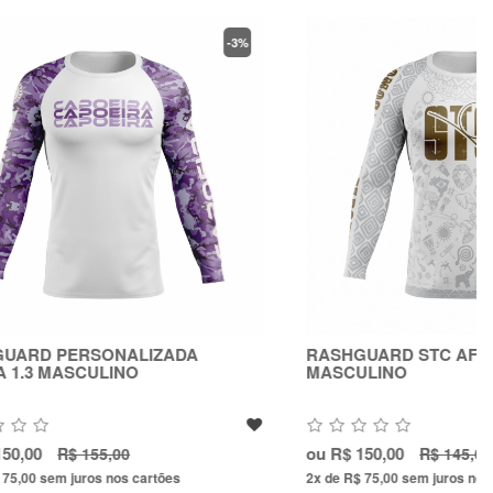
-3%
--3%
ADA
RASHGUARD STC AFICA-BRASIL 5.0 -
MASCULINO
ou
R$ 150,00
R$ 145,00
es
2x de R$ 75,00
sem juros nos cartões