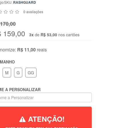
go/SKU:
RASHGUARD
0 avaliações
170,00
 159,00
3x
de
R$ 53,00
nos cartões
nomize:
R$ 11,00
reais
AMANHO
M
G
GG
E A PERSONALIZAR
ATENÇÃO!