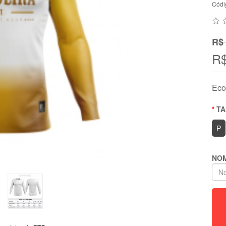
Códi
R$ 
R$
Eco
T
P
NOM