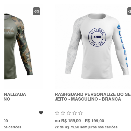
-20%
RASHGUARD PERSONALIZE DO SEU
RASHGUAR
JEITO - MASCULINO - BRANCA
VERMELHA
MASCULIN
ou
R$ 159,00
ou
R$ 159,0
R$ 199,00
2x de R$ 79,50
sem juros nos cartões
2x de R$ 79,5