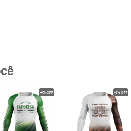
ocê
-6% OFF
-6% OFF