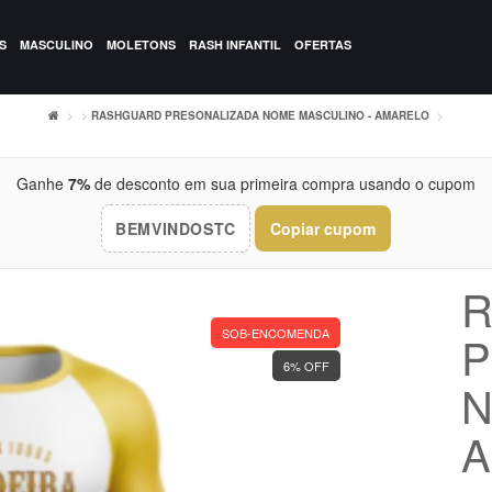
S
MASCULINO
MOLETONS
RASH INFANTIL
OFERTAS
RASHGUARD PRESONALIZADA NOME MASCULINO - AMARELO
Ganhe
7%
de desconto em sua primeira compra usando o cupom
BEMVINDOSTC
Copiar cupom
R
SOB-ENCOMENDA
P
6% OFF
N
A