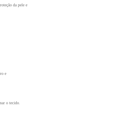
roteção da pele e
iro e
mar o tecido.