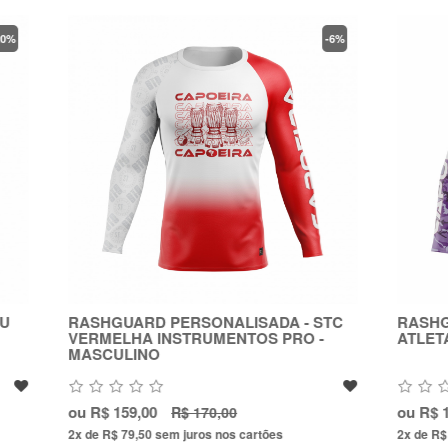
-6%
D PERSONALISADA - STC
RASHGUARD PERSONALIZ
 INSTRUMENTOS PRO -
ATLETA 1.3 MASCULINO
O
0
ou
R$ 150,00
R$ 170,00
R$ 155,00
0
sem juros nos cartões
2x de R$ 75,00
sem juros nos cartõ