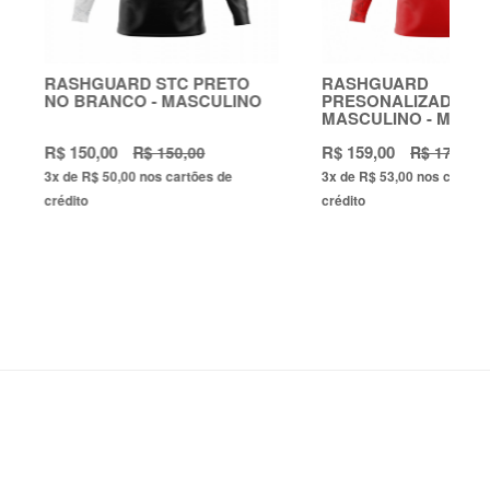
RD STC PRETO
RASHGUARD
R
O - MASCULINO
PRESONALIZADA NOME
P
MASCULINO - MAÇA
M
R$ 159,00
R$
R$ 150,00
R$ 170,00
00
nos cartões de
3x
de
R$ 53,00
nos cartões de
3x
crédito
cr