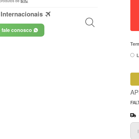
 produtos de
STC
Internacionais
e fale conosco
Ter
L
AP
FAL