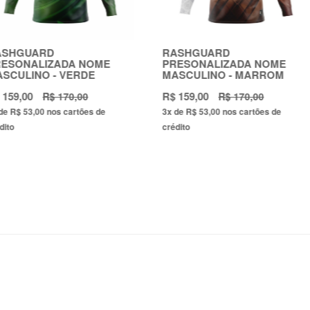
RASHGUARD
RASHGUA
 NOME
PRESONALIZADA NOME
NO BRANC
RDE
MASCULINO - MARROM
R$ 159,00
R$ 150,00
00
R$ 170,00
ões de
3x
de
R$ 53,00
nos cartões de
3x
de
R$ 50,
crédito
crédito