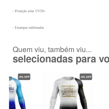
- Proteção solar UV50+
- Estampas sublimadas
Quem viu, também viu...
selecionadas para v
F
-6% OFF