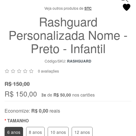
Chat
Veja outros produtos de
STC
WhatsApp
Rashguard
Envie-
nos uma
Personalizada Nome -
mensagem
Preto - Infantil
Código/SKU:
RASHGUARD
0 avaliações
R$ 150,00
R$ 150,00
3x
de
R$ 50,00
nos cartões
Economize:
R$ 0,00
reais
TAMANHO
6 anos
8 anos
10 anos
12 anos