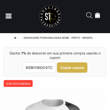
RASHGUARD PERSONALIZADA NOME - PRETO - INFANTIL
Entrar
Ganhe
7%
de desconto em sua primeira compra usando o
cupom
Cadastrar
BEMVINDOSTC
Copiar cupom
INÍCIO
ACESSÓRIOS
SOB-ENCOMENDA
CAMISETERIA
FEMININO