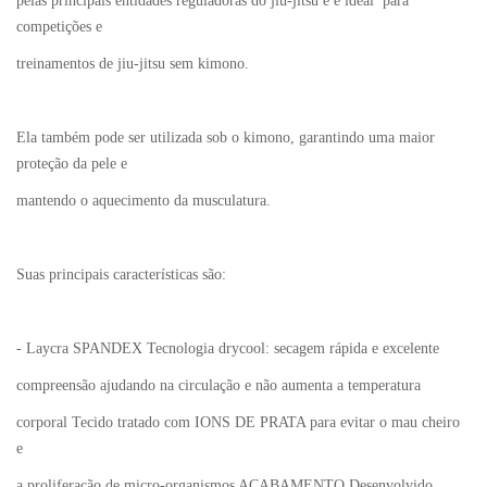
pelas principais entidades reguladoras do jiu-jitsu e é ideal para
competições e
treinamentos de jiu-jitsu sem kimono.
Ela também pode ser utilizada sob o kimono, garantindo uma maior
proteção da pele e
mantendo o aquecimento da musculatura.
Suas principais características são:
- Laycra SPANDEX Tecnologia drycool: secagem rápida e excelente
compreensão ajudando na circulação e não aumenta a temperatura
corporal Tecido tratado com IONS DE PRATA para evitar o mau cheiro
e
a proliferação de micro-organismos ACABAMENTO Desenvolvido