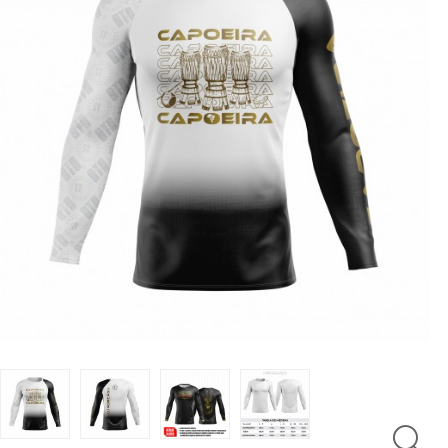
LUTAS
MASCULINO
MOLETONS
RASH
INFANTIL
OFERTAS
CENTRAL
ATENDIMENTO
(21)
9
8309-
9797