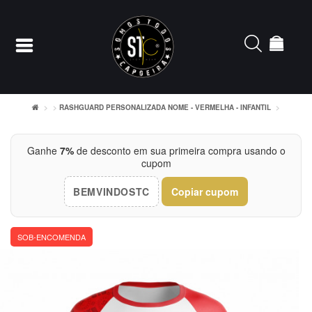
RASHGUARD PERSONALIZADA NOME - VERMELHA - INFANTIL
Entrar
Ganhe
7%
de desconto em sua primeira compra usando o
cupom
Cadastrar
BEMVINDOSTC
Copiar cupom
INÍCIO
ACESSÓRIOS
SOB-ENCOMENDA
CAMISETERIA
FEMININO