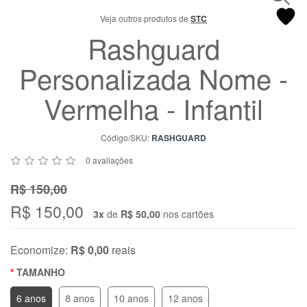
Chat
Veja outros produtos de
STC
WhatsApp
Rashguard
Envie-
nos uma
Personalizada Nome -
mensagem
Vermelha - Infantil
Código/SKU:
RASHGUARD
0 avaliações
R$ 150,00
R$ 150,00
3x
de
R$ 50,00
nos cartões
Economize:
R$ 0,00
reais
TAMANHO
6 anos
8 anos
10 anos
12 anos