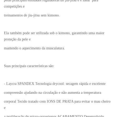
pelas principais entidades reguladoras do jiu-jitsu e é ideal para
competições e
treinamentos de jiu-jitsu sem kimono.
Ela também pode ser utilizada sob o kimono, garantindo uma maior
proteção da pele e
mantendo o aquecimento da musculatura.
Suas principais características são:
- Laycra SPANDEX Tecnologia drycool: secagem rápida e excelente
compreensão ajudando na circulação e não aumenta a temperatura
corporal Tecido tratado com IONS DE PRATA para evitar o mau cheiro
e
a proliferação de micro-organismos ACABAMENTO Desenvolvido