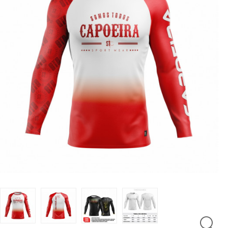
LUTAS
MASCULINO
MOLETONS
RASH
INFANTIL
OFERTAS
CENTRAL
ATENDIMENTO
(21)
9
8309-
9797