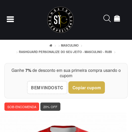
MASCULINO
RASHGUARD PERSONALIZE DO SEU JEITO - MASCULINO - RUBI
Entrar
Cadastrar
Ganhe
7%
de desconto em sua primeira compra usando o
cupom
INÍCIO
BEMVINDOSTC
Copiar cupom
ACESSÓRIOS
SOB-ENCOMENDA
20% OFF
CAMISETERIA
FEMININO