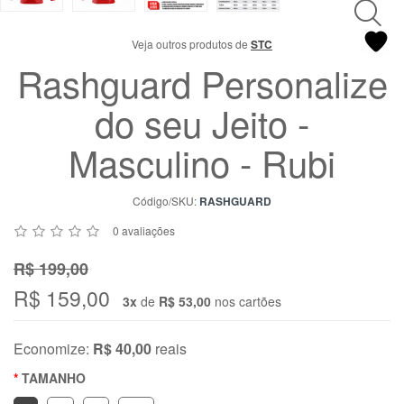
Chat
WhatsApp
Veja outros produtos de
STC
Envie-
Rashguard Personalize
nos uma
mensagem
do seu Jeito -
Masculino - Rubi
Código/SKU:
RASHGUARD
0 avaliações
R$ 199,00
R$ 159,00
3x
de
R$ 53,00
nos cartões
Economize:
R$ 40,00
reais
TAMANHO