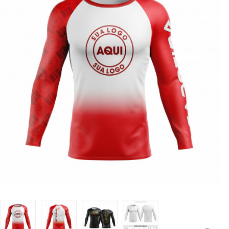
LUTAS
MASCULINO
MOLETONS
RASH
INFANTIL
OFERTAS
CENTRAL
ATENDIMENTO
(21)
9
8309-
9797