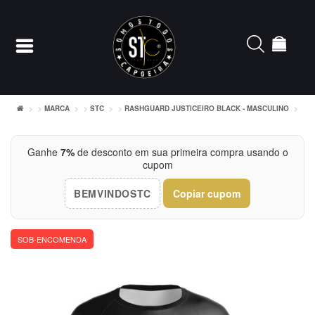
MARCA
STC
RASHGUARD JUSTICEIRO BLACK - MASCULINO
Entrar
Ganhe
7%
de desconto em sua primeira compra usando o
cupom
Cadastrar
BEMVINDOSTC
Copiar cupom
INÍCIO
ACESSÓRIOS
SOB-ENCOMENDA
CAMISETERIA
FEMININO