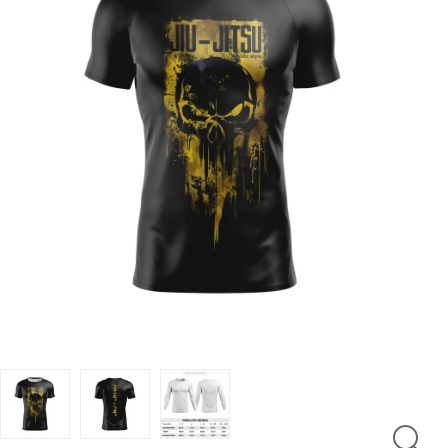
LUTAS
MASCULINO
MOLETONS
RASH
INFANTIL
OFERTAS
CENTRAL
ATENDIMENTO
(21)
9
8309-
9797