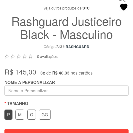
Chat
Veja outros produtos de
STC
WhatsApp
Rashguard Justiceiro
Envie-
nos uma
Black - Masculino
mensagem
Código/SKU:
RASHGUARD
0 avaliações
R$ 145,00
3x
de
R$ 48,33
nos cartões
NOME A PERSONALIZAR
TAMANHO
P
M
G
GG